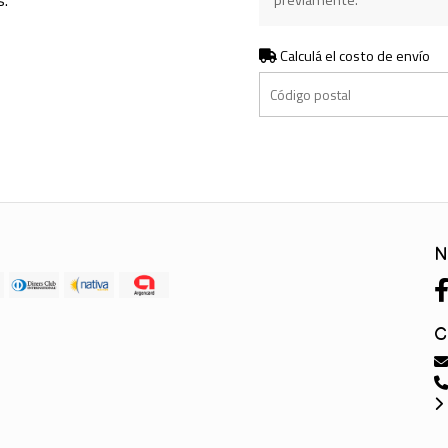
s.
previamente.
Calculá el costo de envío
N
C